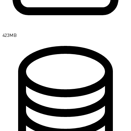
423MB