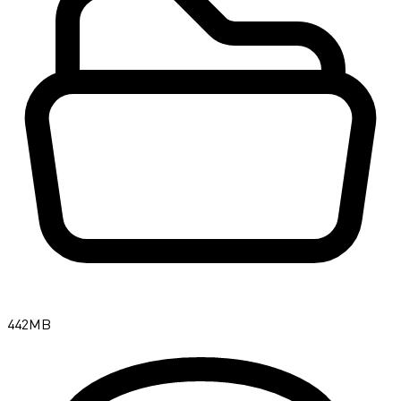
442MB