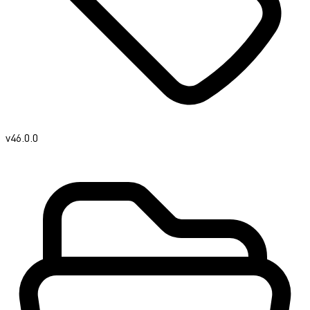
v46.0.0