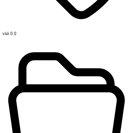
v46.0.0