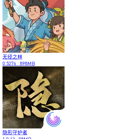
无径之林
0.5276
·
898MB
隐形守护者
1.0.13
·
98MB