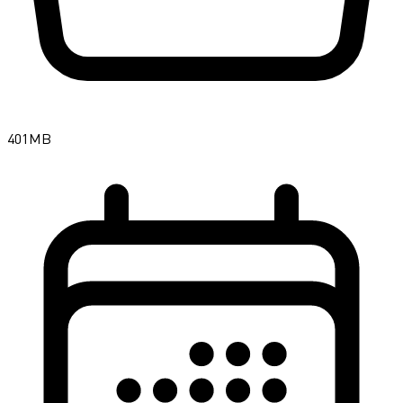
401MB