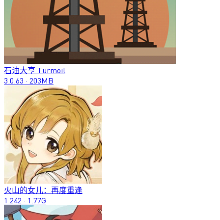
石油大亨 Turmoil
3.0.63
·
203MB
火山的女儿：再度重逢
1.242
·
1.77G