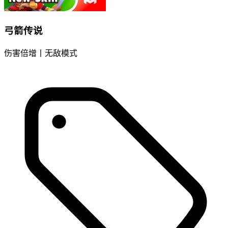
弓箭传说
伤害倍增丨无敌模式